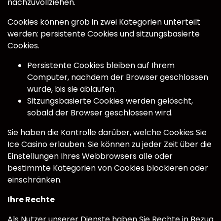
nachzuvollziehen.
Cookies können grob in zwei Kategorien unterteilt
werden: persistente Cookies und sitzungsbasierte
Cookies.
Persistente Cookies bleiben auf Ihrem
Computer, nachdem der Browser geschlossen
wurde, bis sie ablaufen.
Sitzungsbasierte Cookies werden gelöscht,
sobald der Browser geschlossen wird.
Sie haben die Kontrolle darüber, welche Cookies Sie
Ice Casino erlauben. Sie können zu jeder Zeit über die
Einstellungen Ihres Webbrowsers alle oder
bestimmte Kategorien von Cookies blockieren oder
einschränken.
Ihre Rechte
Als Nutzer unserer Dienste haben Sie Rechte in Bezug