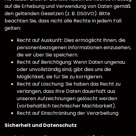
auf die Erhebung und Verwendung von Daten gemäß
den geltenden Gesetzen (z. B. DSGVO). Bitte
beachten Sie, dass nicht alle Rechte in jedem Fall
gelten:
Recht auf Auskunft: Dies ermöglicht Ihnen, die
personenbezogenen Informationen einzusehen,
die wir über Sie speichern.
Recht auf Berichtigung: Wenn Daten ungenau
oder unvollständig sind, gibt dies uns die
Möglichkeit, sie für Sie zu korrigieren.
Recht auf Löschung: Sie haben das Recht zu
verlangen, dass Ihre Daten dauerhaft aus
unseren Aufzeichnungen gelöscht werden
(vorbehaltlich technischer Machbarkeit).
Recht auf Einschränkung der Verarbeitung
Sicherheit und Datenschutz