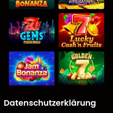
Datenschutzerklärung